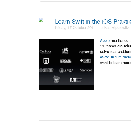
Learn Swift in the iOS Prakt
Friday, 17 October 2014
Lukas Alperowitz
Apple
mentioned us
11 teams are taki
solve real problem
www1.in.tum.de/i
want to learn mor