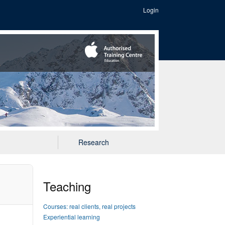
Login
Research
Teaching
Courses: real clients, real projects
Experiential learning