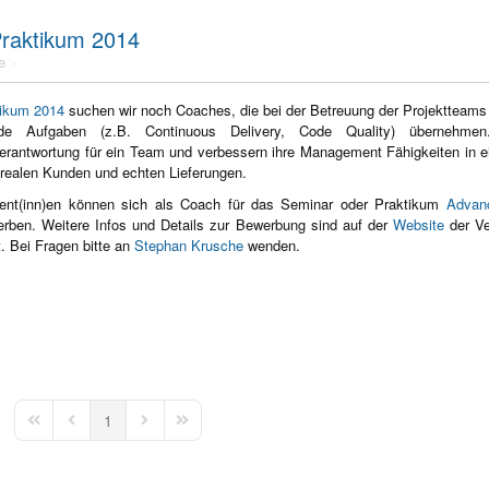
Praktikum 2014
e
tikum 2014
suchen wir noch Coaches, die bei der Betreuung der Projektteams 
fende Aufgaben (z.B. Continuous Delivery, Code Quality) übernehme
rantwortung für ein Team und verbessern ihre Management Fähigkeiten in e
 realen Kunden und echten Lieferungen.
udent(inn)en können sich als Coach für das Seminar oder Praktikum
Advan
rben. Weitere Infos und Details zur Bewerbung sind auf der
Website
der Ve
 Bei Fragen bitte an
Stephan Krusche
wenden.
1
First Page
Previous Page
Next Page
Last Page