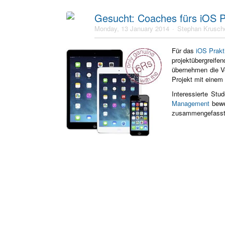
Gesucht: Coaches fürs iOS 
Monday, 13 January 2014
Stephan Krusch
Für das
iOS Prak
projektübergrei
übernehmen die Ve
Projekt mit einem
Interessierte St
Management
bewe
zusammengefasst.