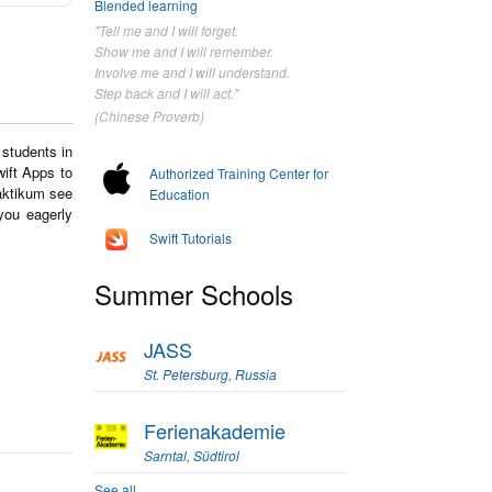
Blended learning
"Tell me and I will forget.
Show me and I will remember.
Involve me and I will understand.
Step back and I will act."
(Chinese Proverb)
 students in
wift Apps to
Authorized Training Center for
raktikum see
Education
 you eagerly
Swift Tutorials
Summer Schools
JASS
St. Petersburg, Russia
Ferienakademie
Sarntal, Südtirol
See all...